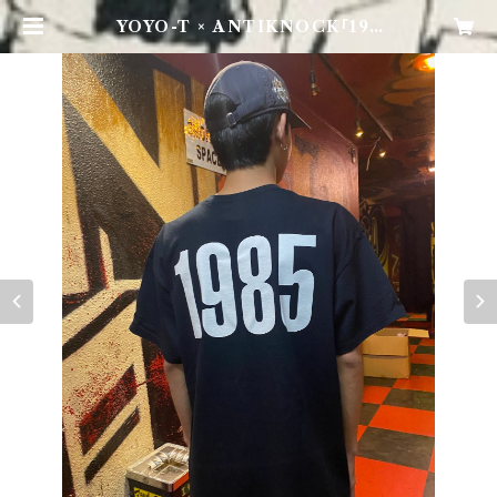
YOYO-T × ANTIKNOCK「198
5」T-shirts | ANTIKNOCK OF
FICIAL STORE